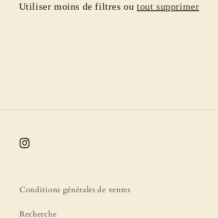
Utiliser moins de filtres ou
tout supprimer
i
o
n
:
Instagram
Conditions générales de ventes
Recherche