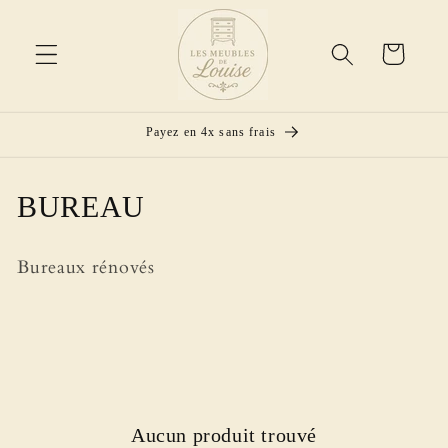
et
passer
au
Panier
contenu
Payez en 4x sans frais
C
BUREAU
o
Bureaux rénovés
l
l
e
c
t
Aucun produit trouvé