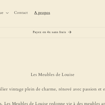
ue
Contact
A propos
a
y
s
Payez en 4x sans frais
/
r
s
é
g
i
Les Meubles de Louise
o
n
ier vintage plein de charme, rénové avec passion et 
s, Les Meubles de Louise redonne vie à des meubles a