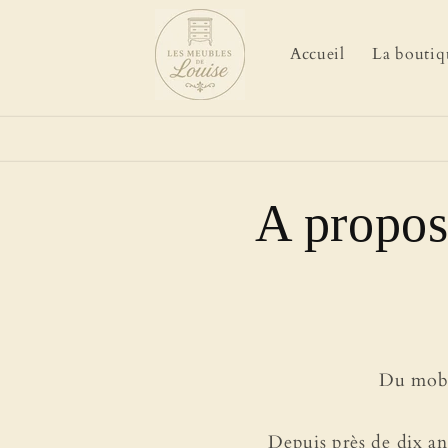
et
passer
au
Accueil
La boutiq
contenu
A propo
Du mobil
Depuis près de dix an